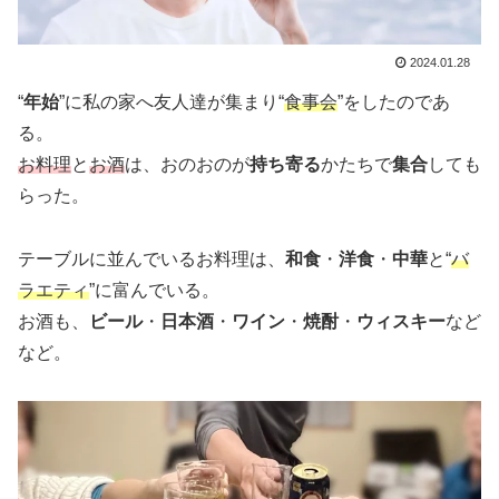
2024.01.28
“
年始
”に私の家へ友人達が集まり“
食事会
”をしたのであ
る。
お料理
と
お酒
は、おのおのが
持ち寄る
かたちで
集合
しても
らった。
テーブルに並んでいるお料理は、
和食
・
洋食
・
中華
と“
バ
ラエティ
”に富んでいる。
お酒も、
ビール
・
日本酒
・
ワイン
・
焼酎
・
ウィスキー
など
など。