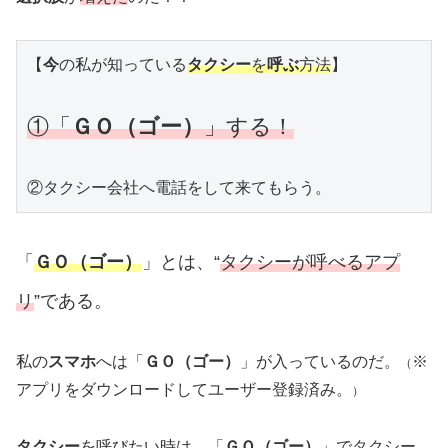
【
今
の私が知っている
タクシー
を
呼ぶ
方法
】

①「
ＧＯ（ゴー）
」する！
②タクシー会社へ電話をして来てもらう。
「
ＧＯ（ゴー）
」とは、“
タクシーが呼べるアプ
リ
”である。
私の
スマホ
へは「
ＧＯ（ゴー）
」が入っているのだ。
※
（
アプリをダウンロードしてユーザー登録済み。
）
タクシー
を呼びたい時は、「
ＧＯ（ゴー）
」でタクシー