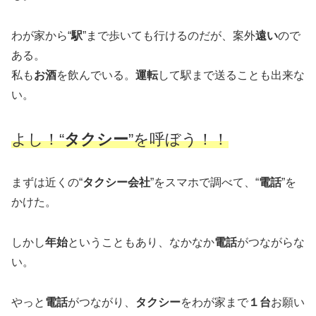
わが家から“
駅
”まで歩いても行けるのだが、案外
遠い
ので
ある。
私も
お酒
を飲んでいる。
運転
して駅まで送ることも出来な
い。
よし！“
タクシー
”を呼ぼう！！
まずは近くの“
タクシー会社
”をスマホで調べて、“
電話
”を
かけた。
しかし
年始
ということもあり、なかなか
電話
がつながらな
い。
やっと
電話
がつながり、
タクシー
をわが家まで
１台
お願い