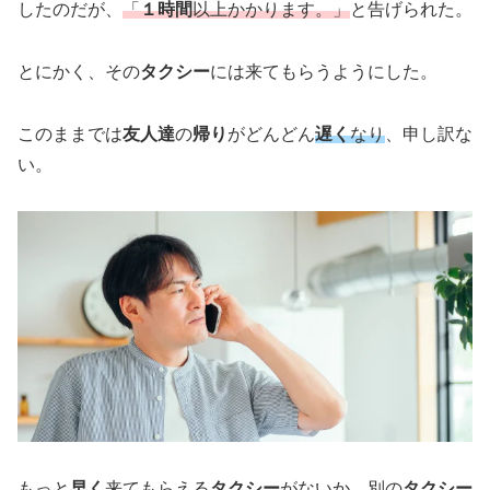
したのだが、
「
１時間
以上かかります。」
と告げられた。
とにかく、その
タクシー
には来てもらうようにした。
このままでは
友人達
の
帰り
がどんどん
遅く
なり
、申し訳な
い。
もっと
早く
来てもらえる
タクシー
がないか、別の
タクシー