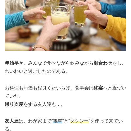
年始早々
、みんなで食べながら飲みながら
顔合わせ
をし、
わいわいと過ごしたのである。
お料理もお酒も程良くたいらげ、食事会は
終宴
へと近づい
ていた。
帰り支度
をする友人達も…。
友人達
は、わが家まで“
電車
”と“
タクシー
”を使って来てい
る。