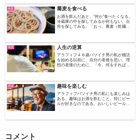
といって、“食通”の方々のように『味』
を“表現”したり、“評価”することなどでき
蕎麦を食べる
余談
ない…
お酒を飲んだあと、“何か”食べたくなる。
冷蔵庫の中を探してみるが何もない。台
所を探してみる。「おっ、蕎麦（乾麺）
があった！」
人生の逆算
余談
アラフィフ４８歳バツイチ男の私が婚活
を始める以前に、自分の老後を思い、理
想の老後のために、「今、何をすれば良
いか？」を考えた。
趣味を楽しむ
余談
アラフィフバツイチ男の私にも楽しみは
ある。趣味はお酒を飲むこと。特にビー
ルが好きなのである。おいしいビール！
キリンのブラウマイスターを飲みたいと
思い、さっそく買出しへ出かけたのだが
どこにもない。現在は販売をしていなか
ったのだ。まことに残念である。しか
し、あのビアレストランではキリンのブ
ラウマイスターが飲めるのだ！
コメント