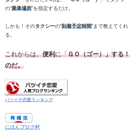
の“
乗車場所
”を指定するだけ。
しかも！その
タクシー
の“
到着予定時間
”まで教えてくれ
る。
これからは、
便利
に「
ＧＯ（ゴー）」する！
のだ。
バツイチ恋愛ランキング
にほんブログ村