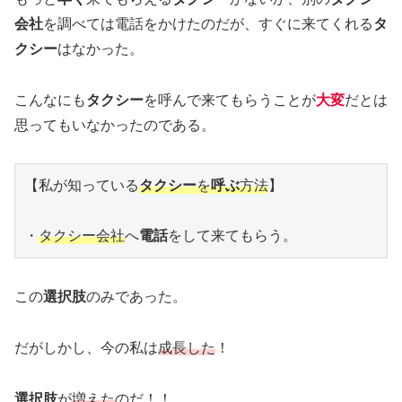
会社
を調べては電話をかけたのだが、すぐに来てくれる
タ
クシー
はなかった。
こんなにも
タクシー
を呼んで来てもらうことが
大変
だとは
思ってもいなかったのである。
【私が知っている
タクシー
を
呼ぶ
方法
】

・
タクシー会社
へ
電話
をして来てもらう。
この
選択肢
のみであった。
だがしかし、今の私は
成長した
！
選択肢
が
増えた
のだ！！