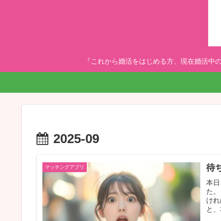
『これから婚活をはじめる方、現在婚活中の
2025-09
待
マッチングアプリ
本日
た。
けれ
と、
との