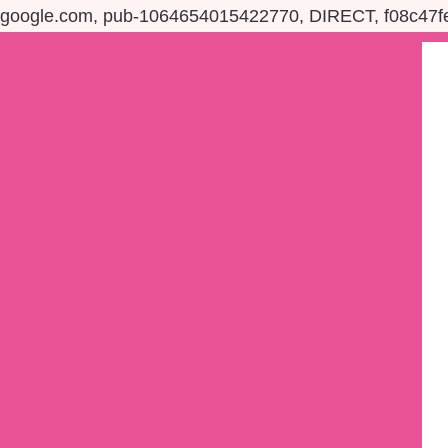
google.com, pub-1064654015422770, DIRECT, f08c47f