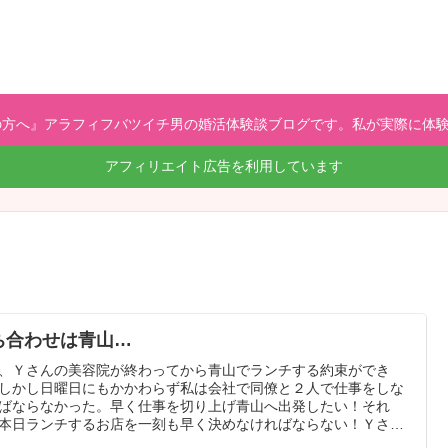
方へ』アラフィフバツイチ男の婚活体験談ブログです。私が実際に体験
アフィリエイト広告を利用しています
ち合わせは青山…
、Ｙさんの美容院が終わってから青山でランチする約束ができ
しかし日曜日にもかかわらず私は会社で同僚と２人で仕事をしな
ばならなかった。早く仕事を切り上げ青山へ出発したい！それ
本日ランチするお店を一刻も早く決めなければならない！Ｙさん
待ち合わせ時間が刻々と迫っている…