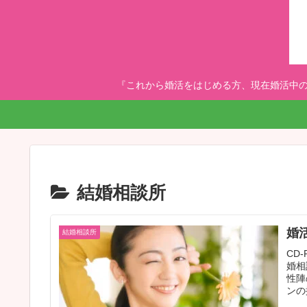
『これから婚活をはじめる方、現在婚活中の
結婚相談所
婚
結婚相談所
CD
婚相
性陣
ンの