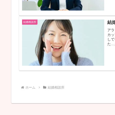
結
結婚相談所
アラ
カッ
して
た…
思う
ホーム
結婚相談所