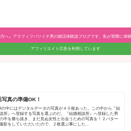
方へ』アラフィフバツイチ男の婚活体験談ブログです。私が実際に体験
アフィリエイト広告を利用しています
活写真の準備OK！
-Rの中にはデジタルデータの写真が４０枚あった。この中から『結
談所』へ登録する写真を選ぶのだ。『結婚相談所』へ登録した男
の中を勝ち抜き、まだ見ぬ女性と出会うための写真を！２パター
撮影をしていただいたので、２枚選ぶ事にした…