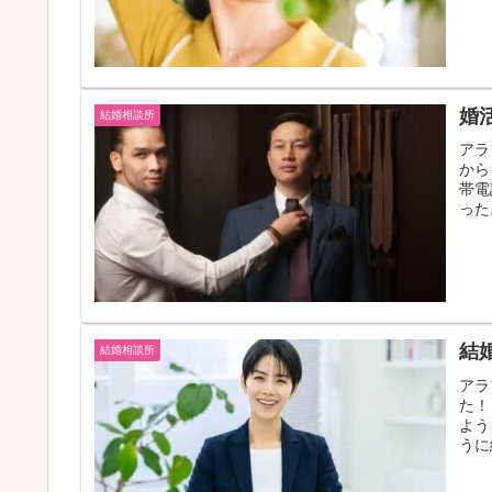
婚
結婚相談所
アラ
から
帯電
った
ずは
結
結婚相談所
アラ
た！
よう
うに