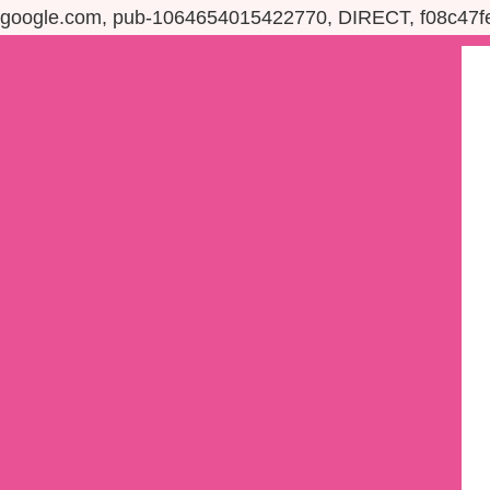
google.com, pub-1064654015422770, DIRECT, f08c47f