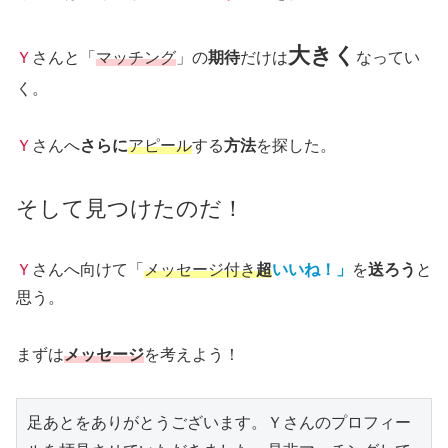
大きく
Ｙ
さんと「
マッチング
」の
期待
だけは
なってい
く。
Ｙ
さんへ
さらに
アピール
する
方法
を探した。
そして見つけたのだ！
Ｙ
さんへ向けて「
メッセージ付き
超
いいね！」
を
送ろう
と
思う。
まずは
メッセージ
を考えよう！
足あとをありがとうございます。Ｙさんのプロフィー