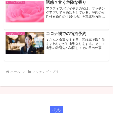
コロナも少し落ちつき、待ちに待ったお
誘惑？甘く危険な香り
マッチングアプリ
会いできるチャンスがやってきたのだ！
アラフィフバツイチ男の私は、マッチン
グアプリで再婚活をしている。理想の女
性検索条件の〔居住地〕を東北地方限定
で絞り込みを行った。そして、気になる
女性を発見！すぐに「いいね！」を送っ
た。しかし、すぐにマッチングすること
はなかった。しばらくして急にその女性
コロナ禍での宿泊予約
マッチングアプリ
の足あとがつきはじめ、なんとマッチン
Ｙさんと食事をする日、私は車で取引先
グできたのである。そしてメッセージの
をまわりながら山形入りをする。そして
やり取りができるようになった矢先、ま
山形の取引先へ訪問してその日の仕事を
さかのマッチングアプリ退会予告であ
終える予定なのだ。Ｙさんと食事の後、
る。
車を運転して東京へは向かえない。なぜ
ならＹさんと食事をする美味しい焼き鳥
屋さんで私は、間違いなく生ビールを飲
むからだ…
ホーム
マッチングアプリ