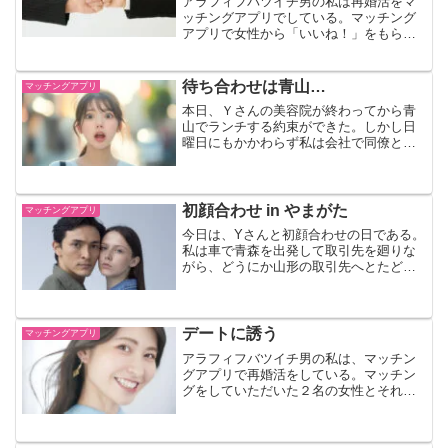
アラフィフバツイチ男の私は再婚活をマ
ッチングアプリでしている。マッチング
アプリで女性から「いいね！」をもらっ
た！次にする事とは？私は、これを実践
したのだ！
待ち合わせは青山…
マッチングアプリ
本日、Ｙさんの美容院が終わってから青
山でランチする約束ができた。しかし日
曜日にもかかわらず私は会社で同僚と２
人で仕事をしなければならなかった。早
く仕事を切り上げ青山へ出発したい！そ
れと、本日ランチするお店を一刻も早く
決めなければならない！Ｙさんとの待ち
初顔合わせ in やまがた
マッチングアプリ
合わせ時間が刻々と迫っている…
今日は、Yさんと初顔合わせの日である。
私は車で青森を出発して取引先を廻りな
がら、どうにか山形の取引先へとたどり
着いた。山形の取引先訪問をして、本日
の仕事は終了である。山形の取引先訪問
を終了したのが、午後5時すぎ。私は、と
にかくホテルへ向い…
デートに誘う
マッチングアプリ
アラフィフバツイチ男の私は、マッチン
グアプリで再婚活をしている。マッチン
グをしていただいた２名の女性とそれぞ
れメッセージのやり取りをさせてていた
だいているのだが、コロナ禍でなかなか
お会いできる状況ではなかった。何とか