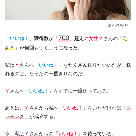
2023.09.17
700
「
いいね！
」
獲得数
が「
」
超え
の
女性Ｙ
さんの「
足
あと
」が
何回
もつくように
なった
。
私は
Ｙ
さんへ「
いいね！
」を
たくさん
送りたいのだが、
送
れる
のは、たったの
一度
きりなのだ。
Ｙ
さんへ「
いいね！
」をすでに
一度
送ってある。
あとは
、
Ｙ
さんから
私
へ「
いいね！
」をいただければ「
マ
ッチング
」が
成立
する。
今、
私
は
Ｙ
さんからの「
いいね！
」を
待って
いる。