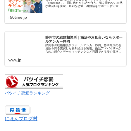
「R50Time」。 同世代だから話が合う、気を遣わない自然
な出会いを実現。真剣な恋愛・再婚活をサポートする大人
のためのマッチングサービスです。
r50time.jp
静岡市の結婚相談所｜婚活やお見合いならラポー
ルアンカー静岡
静岡市の結婚相談所ラポールアンカー静岡。静岡最大の会
員数を誇る充実した真剣婚活を実現。婚活アドバイザーか
らのご紹介とデータマッチングなど利用できる安心価格の
結婚相談所です。毎週成婚実績があり口コミで評判。静岡
で20代から60代まで幅広く登録...
www.jp
バツイチ恋愛ランキング
にほんブログ村