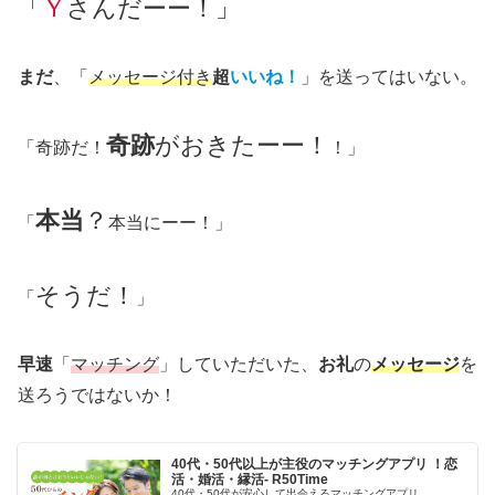
「
Ｙ
さんだーー！」
まだ
、「
メッセージ付き
超
いいね！
」を送ってはいない。
奇跡
がおきたーー！
「奇跡だ！
！」
本当
？
「
本当にーー！」
そうだ！
「
」
早速
「
マッチング
」していただいた、
お礼
の
メッセージ
を
送ろうではないか！
40代・50代以上が主役のマッチングアプリ ！恋
活・婚活・縁活- R50Time
40代・50代が安心して出会えるマッチングアプリ