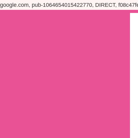
google.com, pub-1064654015422770, DIRECT, f08c47f