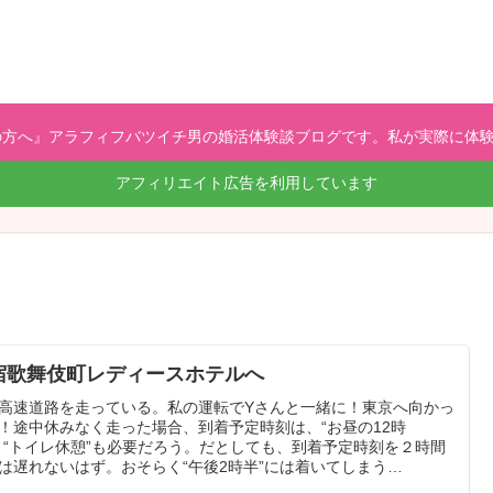
方へ』アラフィフバツイチ男の婚活体験談ブログです。私が実際に体験
アフィリエイト広告を利用しています
宿歌舞伎町レディースホテルへ
高速道路を走っている。私の運転でYさんと一緒に！東京へ向かっ
！途中休みなく走った場合、到着予定時刻は、“お昼の12時
。“トイレ休憩”も必要だろう。だとしても、到着予定時刻を２時間
は遅れないはず。おそらく“午後2時半”には着いてしまう…