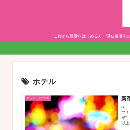
『これから婚活をはじめる方、現在婚活中の
ホテル
新
マッチングアプリ
今、
て！
半”
以上