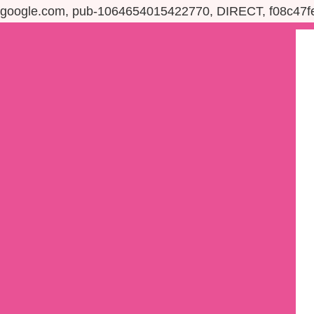
google.com, pub-1064654015422770, DIRECT, f08c47f