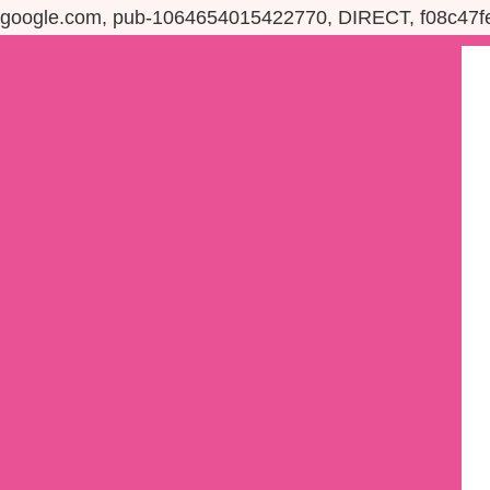
google.com, pub-1064654015422770, DIRECT, f08c47f