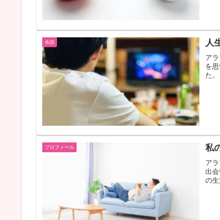
人
余談
アラ
を思
た。
私
プロフィール
アラ
出会
の生