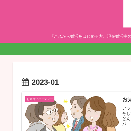
『これから婚活をはじめる方、現在婚活中の
2023-01
お
お見合いパーティー
アラ
そし
どん
パー