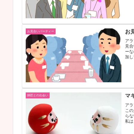
お
お見合いパーティー
アラ
見合
ーな
加し
マ
師匠との出会い
アラ
この
らな
私は